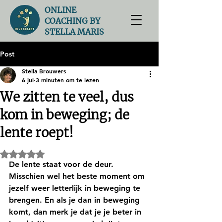
ONLINE
COACHING BY
STELLA MARIS
Post
Stella Brouwers
6 jul
3 minuten om te lezen
We zitten te veel, dus
kom in beweging; de
lente roept!
Beoordeeld met NaN uit 5 sterren.
De lente staat voor de deur. 
Misschien wel het beste moment om 
jezelf weer letterlijk 
in beweging te 
brengen
. En als je dan in beweging 
komt, dan merk je dat je je beter in 